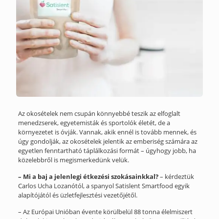
Az okosételek nem csupán könnyebbé teszik az elfoglalt
menedzserek, egyetemisták és sportolók életét, de a
környezetet is óvják. Vannak, akik ennél is tovább mennek, és
úgy gondolják, az okosételek jelentik az emberiség számára az
egyetlen fenntartható táplálkozási formát – úgyhogy jobb, ha
közelebbről is megismerkedünk velük.
– Mi a baj a jelenlegi étkezési szokásainkkal?
– kérdeztük
Carlos Ucha Lozanótól, a spanyol Satislent Smartfood egyik
alapítójától és üzletfejlesztési vezetőjétől.
– Az Európai Unióban évente körülbelül 88 tonna élelmiszert