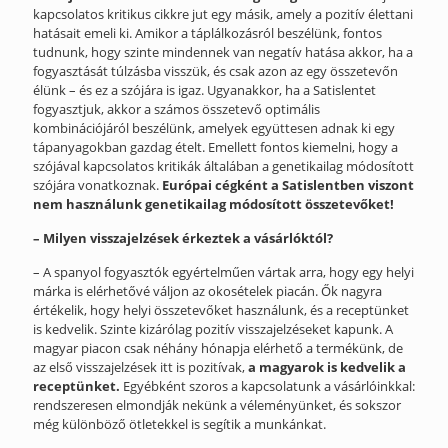
kapcsolatos kritikus cikkre jut egy másik, amely a pozitív élettani
hatásait emeli ki. Amikor a táplálkozásról beszélünk, fontos
tudnunk, hogy szinte mindennek van negatív hatása akkor, ha a
fogyasztását túlzásba visszük, és csak azon az egy összetevőn
élünk – és ez a szójára is igaz. Ugyanakkor, ha a Satislentet
fogyasztjuk, akkor a számos összetevő optimális
kombinációjáról beszélünk, amelyek együttesen adnak ki egy
tápanyagokban gazdag ételt. Emellett fontos kiemelni, hogy a
szójával kapcsolatos kritikák általában a genetikailag módosított
szójára vonatkoznak.
Európai cégként a Satislentben viszont
nem használunk genetikailag módosított összetevőket!
– Milyen visszajelzések érkeztek a vásárlóktól?
– A spanyol fogyasztók egyértelműen vártak arra, hogy egy helyi
márka is elérhetővé váljon az okosételek piacán. Ők nagyra
értékelik, hogy helyi összetevőket használunk, és a receptünket
is kedvelik. Szinte kizárólag pozitív visszajelzéseket kapunk. A
magyar piacon csak néhány hónapja elérhető a termékünk, de
az első visszajelzések itt is pozitívak,
a magyarok is kedvelik a
receptünket.
Egyébként szoros a kapcsolatunk a vásárlóinkkal:
rendszeresen elmondják nekünk a véleményünket, és sokszor
még különböző ötletekkel is segítik a munkánkat.