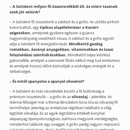
– A Satislent milyen fő összetevőkből áll, és miért tesznek
ezek jót velünk?
– A Satislent fő összetevői a zabliszt és a gofio. Az utóbbi pirított
kukoricaliszt, egy
tipikus alapélelmiszer a Kanári-
szigeteken,
amelynek gyökere egészen a guancs
hagyományokig vezethető vissza. A zabliszt és a gofio együtt
adja a Satislent fő energiaforrását.
Mindkettő gazdag
rostokban, ásványi anyagokban, vitaminokban és lassú
felszívódású szénhidrátokban.
Mindkettő teljes kiőrlésű
gabonaféle, amelyet a szervezet főzés nélkül meg tud emészteni,
és amelyek hosszú időre biztosítják a szükséges energiát és a
telítettséget.
– És mitől spanyolos a spanyol okosétel?
– A Satislent és más okosételek között a fő különbség a
prémium összetevők – a gofio és az
olívaolaj
– jelenléte. Az
Ibérirai-félsziget már a Római Birodalom kora óta az olívaolaj fő
termőhelye. Jelenleg az andalúziai régióban található a világ
legtöbb olívafája. Ez az egyik legtöbbre értékelt konyhai
alapanyag Spanyolországban, bárhova megyünk vendégségbe,
mindenhol találunk egy üveggel. A gofio pedig nagyon népszerű
a Kanári-szigeteken, ahol a belőle készült lepényt az emberek