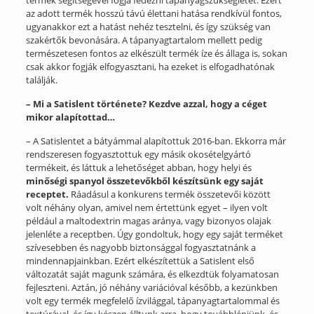
az adott termék hosszú távú élettani hatása rendkívül fontos,
ugyanakkor ezt a hatást nehéz tesztelni, és így szükség van
szakértők bevonására. A tápanyagtartalom mellett pedig
természetesen fontos az elkészült termék íze és állaga is, sokan
csak akkor fogják elfogyasztani, ha ezeket is elfogadhatónak
találják.
– Mi a Satislent története? Kezdve azzal, hogy a céget
mikor alapítottad…
– A Satislentet a bátyámmal alapítottuk 2016-ban. Ekkorra már
rendszeresen fogyasztottuk egy másik okosételgyártó
termékeit, és láttuk a lehetőséget abban, hogy helyi és
minőségi spanyol összetevőkből készítsünk egy saját
receptet.
Ráadásul a konkurens termék összetevői között
volt néhány olyan, amivel nem értettünk egyet – ilyen volt
például a maltodextrin magas aránya, vagy bizonyos olajak
jelenléte a receptben. Úgy gondoltuk, hogy egy saját terméket
szívesebben és nagyobb biztonsággal fogyasztatnánk a
mindennapjainkban. Ezért elkészítettük a Satislent első
változatát saját magunk számára, és elkezdtük folyamatosan
fejleszteni. Aztán, jó néhány variációval később, a kezünkben
volt egy termék megfelelő ízvilággal, tápanyagtartalommal és
textúrával, és így készen álltunk arra, hogy továbblépjünk, és