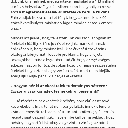
dobunk ki, amelynek eredeti értéke meghaladja a 143 milliárd
eurót. A helyzet az Egyesült Államokban is ugyanilyen rossz,
ahol
a megtermelt ételek 40 százaléka kerül a kukába.
Ehhez adjuk hozzá azt a két tényt, hogy az amerikaiak 66
százaléka túlsúlyos, mialatt a világon minden hetedik ember
éhezik.
Mindez azt jelenti, hogy fejlesztenünk kell azon, ahogyan az
ételeket előállítjuk, tároljuk és elosztjuk, már csak annak
érdekében is, hogy minimalizáljuk az étkezési szokásaink
ökológiai lábnyomát. További probléma, hogy a fejlett
országokban mára a legtöbben tudják, hogy az egészséges
étkezés nagyon fontos, de sokan közülük mégis egészségtelen
ételeket fogyasztanak, egyszerűen azért, mert nincs idejük,
energiájuk vagy pénzük a helyes étkezésre.
– Hogyan néz ki az okosételek tudományos háttere?
Egyszerű vagy komplex termékekről beszélünk?
– Első ránézésre az okosételek néhány poralakú összetevő
keverékéből állnak, tehát nem bonyolultak. Ennek ellenére
számos tényezőt kell szem előtt tartani, amikor egy új termék
receptúráját összeállítjuk. Figyelembe kell venni például, hogy
néhány fogyasztó kizárólag, vagy szinte kizárólag az adott
termék segítségével fogja fedezni tápanyagszükségletét. Ezért