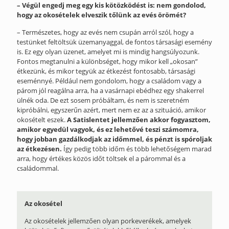
– Végül engedj meg egy kis kötözködést is: nem gondolod,
hogy az okosételek elveszik tőlünk az evés örömét?
– Természetes, hogy az evés nem csupán arról szól, hogy a
testünket feltöltsük üzemanyaggal, de fontos társasági esemény
is. Ez egy olyan üzenet, amelyet mi is mindig hangsúlyozunk.
Fontos megtanulni a különbséget, hogy mikor kell „okosan”
étkezünk, és mikor tegyük az étkezést fontosabb, társasági
eseménnyé. Például nem gondolom, hogy a családom vagy a
párom jól reagálna arra, ha a vasárnapi ebédhez egy shakerrel
ülnék oda. De ezt sosem próbáltam, és nem is szeretném
kipróbálni, egyszerűn azért, mert nem ez az a szituáció, amikor
okosételt eszek.
A Satislentet jellemzően akkor fogyasztom,
amikor egyedül vagyok, és ez lehetővé teszi számomra,
hogy jobban gazdálkodjak az időmmel, és pénzt is spóroljak
az étkezésen.
Így pedig több időm és több lehetőségem marad
arra, hogy értékes közös időt töltsek el a párommal és a
családommal.
Az okosétel
Az okosételek jellemzően olyan porkeverékek, amelyek