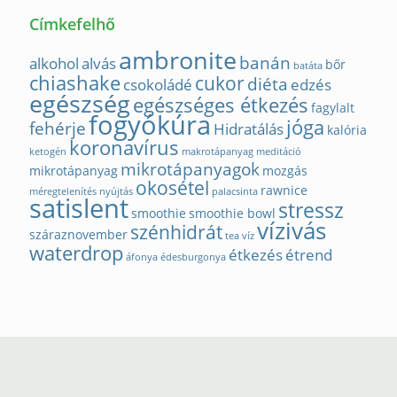
Címkefelhő
ambronite
banán
alkohol
alvás
bőr
batáta
chiashake
cukor
diéta
csokoládé
edzés
egészség
egészséges étkezés
fagylalt
fogyókúra
jóga
fehérje
Hidratálás
kalória
koronavírus
ketogén
makrotápanyag
meditáció
mikrotápanyagok
mikrotápanyag
mozgás
okosétel
rawnice
méregtelenítés
nyújtás
palacsinta
satislent
stressz
smoothie
smoothie bowl
vízivás
szénhidrát
száraznovember
tea
víz
waterdrop
étkezés
étrend
áfonya
édesburgonya