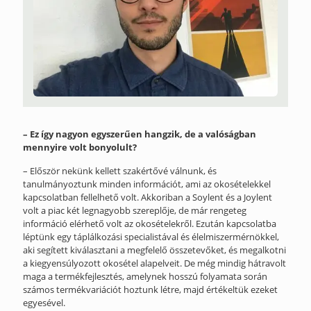
– Ez így nagyon egyszerűen hangzik, de a valóságban
mennyire volt bonyolult?
– Először nekünk kellett szakértővé válnunk, és
tanulmányoztunk minden információt, ami az okosételekkel
kapcsolatban fellelhető volt. Akkoriban a Soylent és a Joylent
volt a piac két legnagyobb szereplője, de már rengeteg
információ elérhető volt az okosételekről. Ezután kapcsolatba
léptünk egy táplálkozási specialistával és élelmiszermérnökkel,
aki segített kiválasztani a megfelelő összetevőket, és megalkotni
a kiegyensúlyozott okosétel alapelveit. De még mindig hátravolt
maga a termékfejlesztés, amelynek hosszú folyamata során
számos termékvariációt hoztunk létre, majd értékeltük ezeket
egyesével.