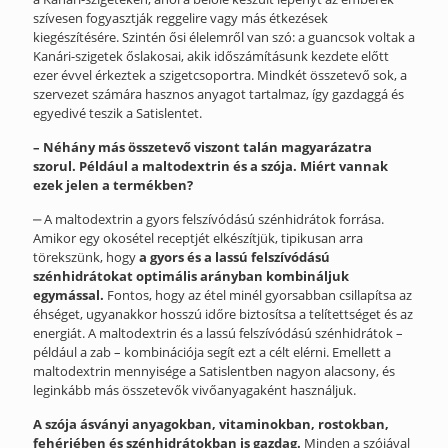
szívesen fogyasztják reggelire vagy más étkezések
kiegészítésére. Szintén ősi élelemről van szó: a guancsok voltak a
Kanári-szigetek őslakosai, akik időszámításunk kezdete előtt
ezer évvel érkeztek a szigetcsoportra. Mindkét összetevő sok, a
szervezet számára hasznos anyagot tartalmaz, így gazdaggá és
egyedivé teszik a Satislentet.
– Néhány más összetevő viszont talán magyarázatra
szorul. Például a maltodextrin és a szója. Miért vannak
ezek jelen a termékben?
‒ A maltodextrin a gyors felszívódású szénhidrátok forrása.
Amikor egy okosétel receptjét elkészítjük, tipikusan arra
törekszünk, hogy
a gyors és a lassú felszívódású
szénhidrátokat optimális arányban kombináljuk
egymással.
Fontos, hogy az étel minél gyorsabban csillapítsa az
éhséget, ugyanakkor hosszú időre biztosítsa a telítettséget és az
energiát. A maltodextrin és a lassú felszívódású szénhidrátok –
például a zab – kombinációja segít ezt a célt elérni. Emellett a
maltodextrin mennyisége a Satislentben nagyon alacsony, és
leginkább más összetevők vivőanyagaként használjuk.
A szója ásványi anyagokban, vitaminokban, rostokban,
fehérjében és szénhidrátokban is gazdag.
Minden a szójával