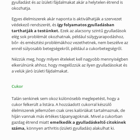
gyulladást és az ízületi fájdalmakat akár a helytelen étrend is
okozhatja.
Egyes élelmiszerek akár naponta is aktiválhatják a szervezet
védekező rendszerét, és
így folyamatos gyulladásban
tarthatják a testünket.
Ezek az alacsony szintű gyulladások
elég sok problémát okozhatnak, például súlygyarapodáshoz,
bőr- és emésztési problémákhoz vezethetnek, nem beszélve az
ennél súlyosabb betegségekről, például a cukorbetegségről.
Nézzük meg, hogy milyen ételeket kell nagyobb mennyiségben
elkerülnünk ahhoz, hogy megelőzzük az ilyen gyulladásokat és
a velük járó ízületi fájdalmakat.
Cukor
Talán senkinek sem okoz különösebb meglepetést, hogy a
cukor felkerült a listára. A hozzáadott cukorral készülő
élelmiszerek jellemzően csak üres kalóriákat tartalmaznak, de
híján vannak más értékes tápanyagoknak. Mivel a cukorban
gazdag étrend miatt
emelkedik a gyulladáskeltő citokinek
száma,
könnyen arthritis (ízületi gyulladás) alakulhat ki.