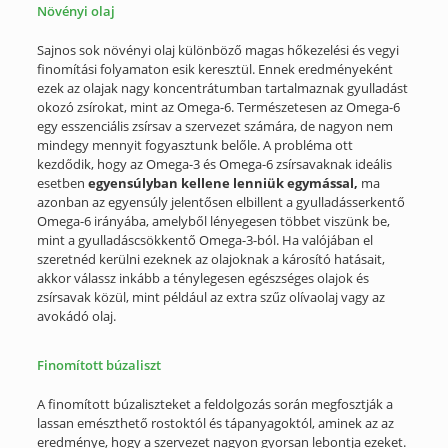
Növényi olaj
Sajnos sok növényi olaj különböző magas hőkezelési és vegyi
finomítási folyamaton esik keresztül. Ennek eredményeként
ezek az olajak nagy koncentrátumban tartalmaznak gyulladást
okozó zsírokat, mint az Omega-6. Természetesen az Omega-6
egy esszenciális zsírsav a szervezet számára, de nagyon nem
mindegy mennyit fogyasztunk belőle. A probléma ott
kezdődik, hogy az Omega-3 és Omega-6 zsírsavaknak ideális
esetben
egyensúlyban kellene lenniük egymással,
ma
azonban az egyensúly jelentősen elbillent a gyulladásserkentő
Omega-6 irányába, amelyből lényegesen többet viszünk be,
mint a gyulladáscsökkentő Omega-3-ból. Ha valójában el
szeretnéd kerülni ezeknek az olajoknak a károsító hatásait,
akkor válassz inkább a ténylegesen egészséges olajok és
zsírsavak közül, mint például az extra szűz olívaolaj vagy az
avokádó olaj.
Finomított búzaliszt
A finomított búzaliszteket a feldolgozás során megfosztják a
lassan emészthető rostoktól és tápanyagoktól, aminek az az
eredménye, hogy a szervezet nagyon gyorsan lebontja ezeket.