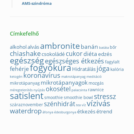
AMS-szindróma
Címkefelhő
ambronite
banán
alkohol
alvás
bőr
batáta
chiashake
cukor
diéta
csokoládé
edzés
egészség
egészséges étkezés
fagylalt
fogyókúra
jóga
fehérje
Hidratálás
kalória
koronavírus
ketogén
makrotápanyag
meditáció
mikrotápanyagok
mikrotápanyag
mozgás
okosétel
rawnice
méregtelenítés
nyújtás
palacsinta
satislent
stressz
smoothie
smoothie bowl
vízivás
szénhidrát
száraznovember
tea
víz
waterdrop
étkezés
étrend
áfonya
édesburgonya