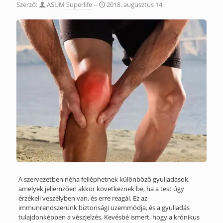
Szerző:
ASUM Superlife
–
2018. augusztus 14.
A szervezetben néha felléphetnek különböző gyulladások,
amelyek jellemzően akkor következnek be, ha a test úgy
érzékeli veszélyben van, és erre reagál. Ez az
immunrendszerünk biztonsági üzemmódja, és a gyulladás
tulajdonképpen a vészjelzés. Kevésbé ismert, hogy a krónikus