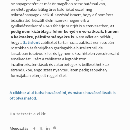
Az anyagcserére ez már önmagában rossz hatással van,
emellett gyakorlatilag üres kalóriákat eszel meg
mikrotápanyagok nélkül. Kevésbé ismert, hogy a finomított
búzalisztből készült élelmiszerek megemelik a
gyulladásserkentő PAI-1 fehérje szintjét is a szervezetben,
ez
pedig nem kizárólag a fehér kenyérre vonatkozik, hanem
a kekszekre, péksüteményekre is.
Nem véletlen például,
hogy a
Satislent
zablisztet tartalmaz: a zabliszt nem csupán
rostokban és fehérjében gazdagabb a búzalisztnél, de
lassabban is szívódik fel, és így nem okoz hirtelen vércukorszint
emelkedést. Ezért a zablisztet a legtöbbször
inzulinrezisztenciások és cukorbetegek is beilleszthetik az
étrendjükbe, angolszász nyelvterületen pedig zabpehely
formájában elterjedt reggeli étel.
A cikkhez alul tudsz hozzászólni, és mások hozzászólásait is
ott olvashatod.
Ha tetszett a cikk:
Megosztás