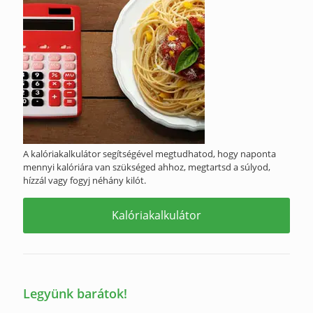
A kalóriakalkulátor segítségével megtudhatod, hogy naponta
mennyi kalóriára van szükséged ahhoz, megtartsd a súlyod,
hízzál vagy fogyj néhány kilót.
Kalóriakalkulátor
Legyünk barátok!