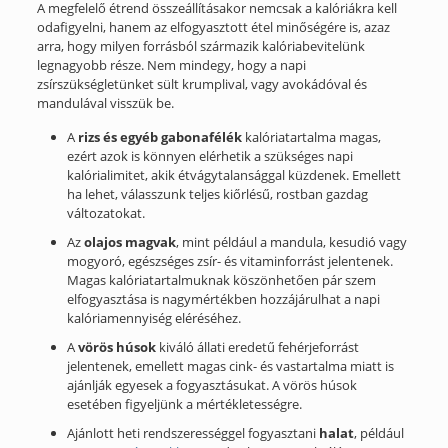
A megfelelő étrend összeállításakor nemcsak a kalóriákra kell
odafigyelni, hanem az elfogyasztott étel minőségére is, azaz
arra, hogy milyen forrásból származik kalóriabevitelünk
legnagyobb része. Nem mindegy, hogy a napi
zsírszükségletünket sült krumplival, vagy avokádóval és
mandulával visszük be.
A
rizs és egyéb gabonafélék
kalóriatartalma magas,
ezért azok is könnyen elérhetik a szükséges napi
kalórialimitet, akik étvágytalansággal küzdenek. Emellett
ha lehet, válasszunk teljes kiőrlésű, rostban gazdag
változatokat.
Az
olajos magvak
, mint például a mandula, kesudió vagy
mogyoró, egészséges zsír- és vitaminforrást jelentenek.
Magas kalóriatartalmuknak köszönhetően pár szem
elfogyasztása is nagymértékben hozzájárulhat a napi
kalóriamennyiség eléréséhez.
A
vörös húsok
kiváló állati eredetű fehérjeforrást
jelentenek, emellett magas cink- és vastartalma miatt is
ajánlják egyesek a fogyasztásukat. A vörös húsok
esetében figyeljünk a mértékletességre.
Ajánlott heti rendszerességgel fogyasztani
halat
, például