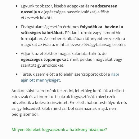
Együnk többször, kisebb adagokat és
rendszeresen
nassoljunk
(egészséges nassolnivalókat) a főbb
étkezések között.
Étvágytalanság esetén érdemes
folyadékkal bevinni a
szükséges kalóriákat.
Például turmix vagy -smoothie
formájában. Az emberek általában könnyebben veszik rá
magukat az ivásra, mint az evésre étvágytalanság esetén.
Adjunk az ételekhez magas kalóriatartalmú, de
egészséges toppingokat
, mint például magvakat vagy
szárított gyümölcsöket.
Tartsuk szem előtt a fő élelmiszercsoportokból a
napi
ajánlott mennyiséget
.
Amikor súlyt szeretnénk felszedni, lehetőleg kerüljük a telített
zsírsavak és a finomított cukrok fogyasztását, mivel ezek
növelhetik a koleszterinszintet. Emellett, habár testsúlyunk nő,
az így felszedett kilók mind zsírból származnak majd, nem
pedig izomból.
Milyen ételeket fogyasszunk a hatékony hízáshoz?