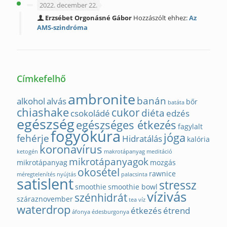
2022. december 22.
Erzsébet Orgonásné Gábor
Hozzászólt ehhez:
Az
AMS-szindróma
Címkefelhő
ambronite
banán
alkohol
alvás
bőr
batáta
chiashake
cukor
diéta
csokoládé
edzés
egészség
egészséges étkezés
fagylalt
fogyókúra
jóga
fehérje
Hidratálás
kalória
koronavírus
ketogén
makrotápanyag
meditáció
mikrotápanyagok
mikrotápanyag
mozgás
okosétel
rawnice
méregtelenítés
nyújtás
palacsinta
satislent
stressz
smoothie
smoothie bowl
vízivás
szénhidrát
száraznovember
tea
víz
waterdrop
étkezés
étrend
áfonya
édesburgonya