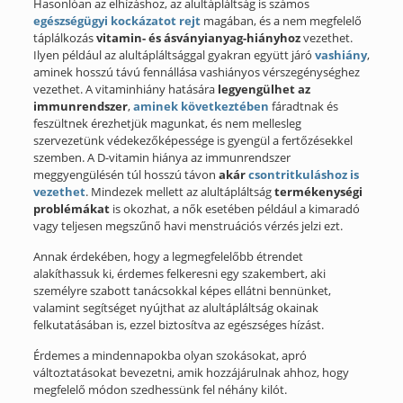
Hasonlóan az elhízáshoz, az alultápláltság is számos
egészségügyi kockázatot rejt
magában, és a nem megfelelő
táplálkozás
vitamin- és ásványianyag-hiányhoz
vezethet.
Ilyen például az alultápláltsággal gyakran együtt járó
vashiány
,
aminek hosszú távú fennállása vashiányos vérszegénységhez
vezethet. A vitaminhiány hatására
legyengülhet az
immunrendszer
,
aminek következtében
fáradtnak és
feszültnek érezhetjük magunkat, és nem mellesleg
szervezetünk védekezőképessége is gyengül a fertőzésekkel
szemben. A D-vitamin hiánya az immunrendszer
meggyengülésén túl hosszú távon
akár
csontritkuláshoz
is
vezethet
. Mindezek mellett az alultápláltság
termékenységi
problémákat
is okozhat, a nők esetében például a kimaradó
vagy teljesen megszűnő havi menstruációs vérzés jelzi ezt.
Annak érdekében, hogy a legmegfelelőbb étrendet
alakíthassuk ki, érdemes felkeresni egy szakembert, aki
személyre szabott tanácsokkal képes ellátni bennünket,
valamint segítséget nyújthat az alultápláltság okainak
felkutatásában is, ezzel biztosítva az egészséges hízást.
Érdemes a mindennapokba olyan szokásokat, apró
változtatásokat bevezetni, amik hozzájárulnak ahhoz, hogy
megfelelő módon szedhessünk fel néhány kilót.