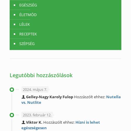
EGÉSZSÉG
ÉLETMÓD
LÉLEK
RECEPTEK
SZÉPSÉG
Legutóbbi hozzászólások
2024. május 7.
Gelley-Nagy Karoly Fulop
Hozzászólt ehhez:
Nutella
vs. Nutlite
2023. február 12.
Viktor K.
Hozzászólt ehhez:
Hízni is lehet
egészségesen