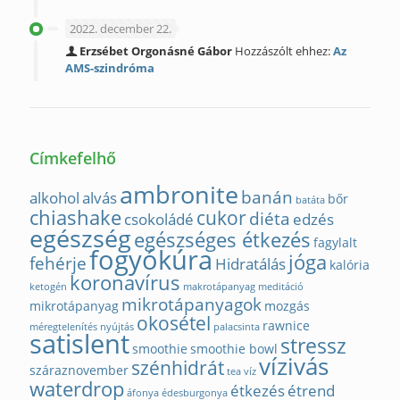
2022. december 22.
Erzsébet Orgonásné Gábor
Hozzászólt ehhez:
Az
AMS-szindróma
Címkefelhő
ambronite
banán
alkohol
alvás
bőr
batáta
chiashake
cukor
diéta
csokoládé
edzés
egészség
egészséges étkezés
fagylalt
fogyókúra
jóga
fehérje
Hidratálás
kalória
koronavírus
ketogén
makrotápanyag
meditáció
mikrotápanyagok
mikrotápanyag
mozgás
okosétel
rawnice
méregtelenítés
nyújtás
palacsinta
satislent
stressz
smoothie
smoothie bowl
vízivás
szénhidrát
száraznovember
tea
víz
waterdrop
étkezés
étrend
áfonya
édesburgonya