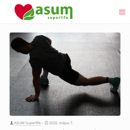
ASUM Superlife
–
2020. május 7.