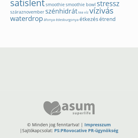
satislent
stressz
smoothie
smoothie bowl
vízivás
szénhidrát
száraznovember
tea
víz
waterdrop
étkezés
étrend
áfonya
édesburgonya
© Minden jog fenntartva! |
Impresszum
|Sajtókapcsolat:
PS:PRovocative PR-ügynökség