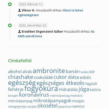
2023. február 12.
Viktor K.
Hozzászólt ehhez:
Hízni is lehet
egészségesen
2022. december 22.
Erzsébet Orgonásné Gábor
Hozzászólt ehhez:
Az
AMS-szindróma
Címkefelhő
ambronite
banán
alkohol
alvás
bőr
batáta
chiashake
cukor
diéta
csokoládé
edzés
egészség
egészséges étkezés
fagylalt
fogyókúra
jóga
fehérje
Hidratálás
kalória
koronavírus
ketogén
makrotápanyag
meditáció
mikrotápanyagok
mikrotápanyag
mozgás
okosétel
rawnice
méregtelenítés
nyújtás
palacsinta