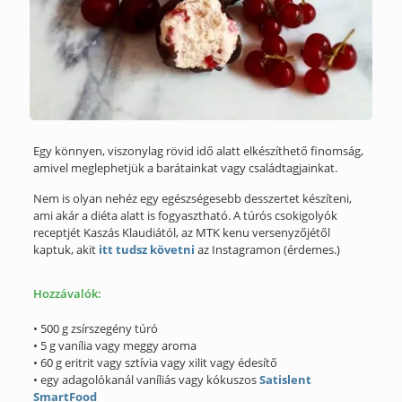
Egy könnyen, viszonylag rövid idő alatt elkészíthető finomság,
amivel meglephetjük a barátainkat vagy családtagjainkat.
Nem is olyan nehéz egy egészségesebb desszertet készíteni,
ami akár a diéta alatt is fogyasztható. A túrós csokigolyók
receptjét Kaszás Klaudiától, az MTK kenu versenyzőjétől
kaptuk, akit
itt tudsz követni
az Instagramon (érdemes.)
Hozzávalók:
• 500 g zsírszegény túró
• 5 g vanília vagy meggy aroma
• 60 g eritrit vagy sztívia vagy xilit vagy édesítő
• egy adagolókanál vaníliás vagy kókuszos
Satislent
SmartFood