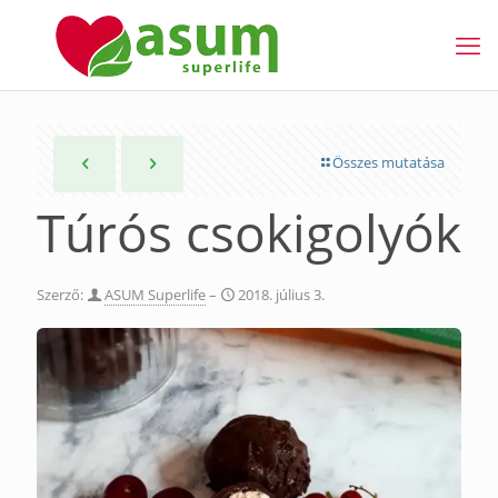
Összes mutatása
Túrós csokigolyók
Szerző:
ASUM Superlife
–
2018. július 3.