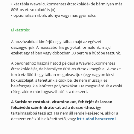
• két tábla Wawel cukormentes étcsokoládé (de bármilyen más
80%-os étcsokoládé is jó)
• opcionálisan ribizli, áfonya vagy más gyümölcs
Elkészítés:
A hozzávalókat kimérjük egy tálba, majd az egészet
összegyúrjuk. A masszából kis golyókat formálunk, majd
ezeket egy tálban vagy dobozban 30 percre a hűtőbe teszünk.
A bevonathoz használhatod például a Wawel cukormentes
étcsokoládéját, de bármilyen 80%-os étcsoki megfelel. A csokit
forró víz fölött egy tálban megolvasztjuk (egy nagyon kicsi
kókuszolajat is tehetünk a csokiba, de nem muszáj), és
beleforgatjuk a lehűtött golyócskákat. Ha megszilárdult a csoki
réteg, akkor már fogyasztható is a desszert.
A Satislent rostokat, vitaminokat, fehérjét és lassan
felszívódó szénhidrátokat ad a desszerthez,
így
tartalmasabbá teszi azt. Ha nem áll rendelkezésedre, akkor a
desszert enélkül is elkészíthető, vagy
itt tudod beszerezni
.