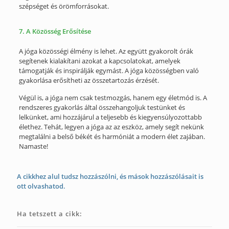
szépséget és örömforrásokat.
7. A Közösség Erősítése
A jóga közösségi élmény is lehet. Az együtt gyakorolt órák
segítenek kialakítani azokat a kapcsolatokat, amelyek
támogatják és inspirálják egymást. A jóga közösségben való
gyakorlása erősítheti az összetartozás érzését.
Végül is, a jóga nem csak testmozgás, hanem egy életmód is. A
rendszeres gyakorlás által összehangoljuk testünket és
lelkünket, ami hozzájárul a teljesebb és kiegyensúlyozottabb
élethez. Tehát, legyen a jóga az az eszköz, amely segít nekünk
megtalálni a belső békét és harmóniát a modern élet zajában.
Namaste!
A cikkhez alul tudsz hozzászólni, és mások hozzászólásait is
ott olvashatod.
Ha tetszett a cikk: