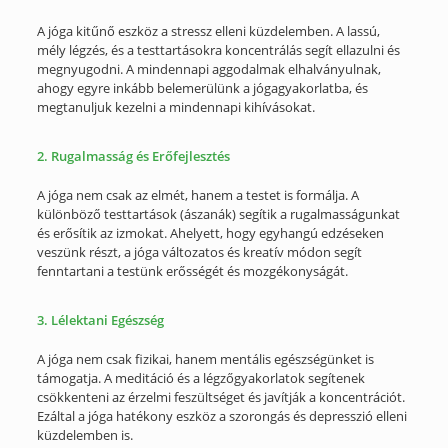
A jóga kitűnő eszköz a stressz elleni küzdelemben. A lassú,
mély légzés, és a testtartásokra koncentrálás segít ellazulni és
megnyugodni. A mindennapi aggodalmak elhalványulnak,
ahogy egyre inkább belemerülünk a jógagyakorlatba, és
megtanuljuk kezelni a mindennapi kihívásokat.
2. Rugalmasság és Erőfejlesztés
A jóga nem csak az elmét, hanem a testet is formálja. A
különböző testtartások (ászanák) segítik a rugalmasságunkat
és erősítik az izmokat. Ahelyett, hogy egyhangú edzéseken
veszünk részt, a jóga változatos és kreatív módon segít
fenntartani a testünk erősségét és mozgékonyságát.
3. Lélektani Egészség
A jóga nem csak fizikai, hanem mentális egészségünket is
támogatja. A meditáció és a légzőgyakorlatok segítenek
csökkenteni az érzelmi feszültséget és javítják a koncentrációt.
Ezáltal a jóga hatékony eszköz a szorongás és depresszió elleni
küzdelemben is.