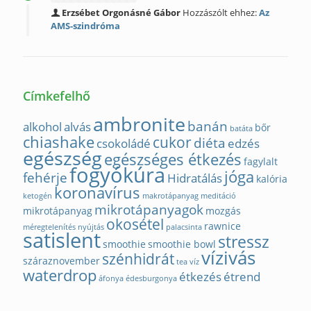
Erzsébet Orgonásné Gábor
Hozzászólt ehhez:
Az
AMS-szindróma
Címkefelhő
ambronite
banán
alkohol
alvás
bőr
batáta
chiashake
cukor
diéta
csokoládé
edzés
egészség
egészséges étkezés
fagylalt
fogyókúra
jóga
fehérje
Hidratálás
kalória
koronavírus
ketogén
makrotápanyag
meditáció
mikrotápanyagok
mikrotápanyag
mozgás
okosétel
rawnice
méregtelenítés
nyújtás
palacsinta
satislent
stressz
smoothie
smoothie bowl
vízivás
szénhidrát
száraznovember
tea
víz
waterdrop
étkezés
étrend
áfonya
édesburgonya