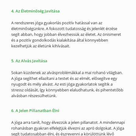
4. Az Életminőség Javítása
A rendszeres jóga gyakorlás pozitív hatással van az
életminőségünkre. A fokozott tudatosság és jelenlét érzése
segít abban, hogy jobban élvezhessük az életet. Az önismeret
és a pozitív gondolkodás kialakítása által könnyebben
kezelhetjük az életünk kihívásait.
5. Az Alvás Javítása
Sokan küzdenek az alvásproblémákkal a mai rohanó világban.
A jóga segíthet ellazítani a testet és az elmét, elősegítve egy
nyugodt és mély alvást. Az esti jóga gyakorlatok segítik a
stressz oldását, így könnyebben elaludhatunk, és pihentetőbb
alvásban részesülhetünk.
6. A Jelen Pillanatban Élni
A jóga arra tanít, hogy élvezzük a jelen pillanatot. A mindennapi
rohanásban gyakran elfelejtjük élvezni az apró dolgokat. A jóga
segít tudatosabban élni, és észrevenni a körülöttünk lévő