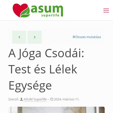
Összes mutatása
A Jóga Csodái:
Test és Lélek
Egysége
Szerző:
ASUM Superlife
–
2024. március 11.