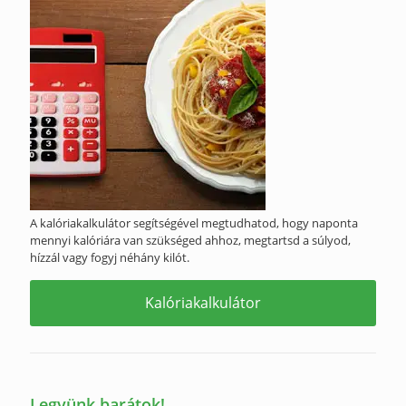
A kalóriakalkulátor segítségével megtudhatod, hogy naponta
mennyi kalóriára van szükséged ahhoz, megtartsd a súlyod,
hízzál vagy fogyj néhány kilót.
Kalóriakalkulátor
Legyünk barátok!