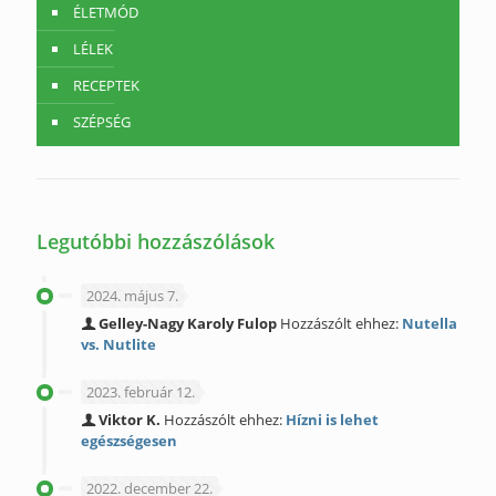
ÉLETMÓD
LÉLEK
RECEPTEK
SZÉPSÉG
Legutóbbi hozzászólások
2024. május 7.
Gelley-Nagy Karoly Fulop
Hozzászólt ehhez:
Nutella
vs. Nutlite
2023. február 12.
Viktor K.
Hozzászólt ehhez:
Hízni is lehet
egészségesen
2022. december 22.