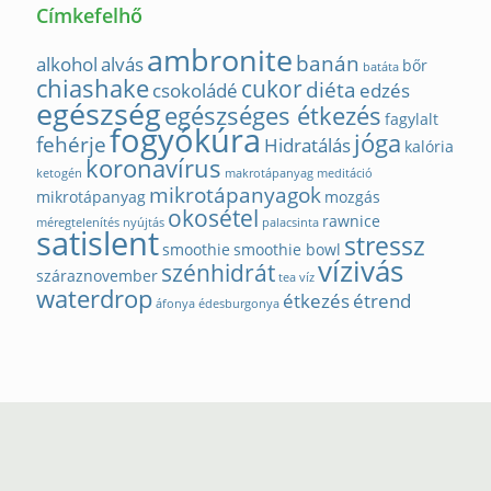
Címkefelhő
ambronite
banán
alkohol
alvás
bőr
batáta
chiashake
cukor
diéta
csokoládé
edzés
egészség
egészséges étkezés
fagylalt
fogyókúra
jóga
fehérje
Hidratálás
kalória
koronavírus
ketogén
makrotápanyag
meditáció
mikrotápanyagok
mikrotápanyag
mozgás
okosétel
rawnice
méregtelenítés
nyújtás
palacsinta
satislent
stressz
smoothie
smoothie bowl
vízivás
szénhidrát
száraznovember
tea
víz
waterdrop
étkezés
étrend
áfonya
édesburgonya