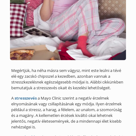
Megértjük, ha néha másra sem vágysz, mint este leülni a tévé
elé egy zacskó chipsszel a kezedben, azonban vannak a
stresszkezelésnek egészségesebb módjai is. Alábbi cikkünkben
bemutatjuk a stresszevés okait és kezelési lehetőségeit.
A
stresszevés
a Mayo Clinic szerint a negatív érzelmek
elnyomásának vagy csillapításának egy módja. Ilyen érzelmek
például a stressz, a harag, a félelem, az unalom, a szomorúság
és a magány. A kellemetlen érzések kiváltó okai lehetnek
jelentős, negatív életesemények, de a mindennapi élet kisebb
nehézségei is.