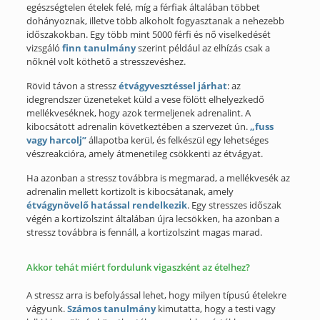
egészségtelen ételek felé, míg a férfiak általában többet
dohányoznak, illetve több alkoholt fogyasztanak a nehezebb
időszakokban. Egy több mint 5000 férfi és nő viselkedését
vizsgáló
finn tanulmány
szerint például az elhízás csak a
nőknél volt köthető a stresszevéshez.
Rövid távon a stressz
étvágyvesztéssel járhat
: az
idegrendszer üzeneteket küld a vese fölött elhelyezkedő
mellékveséknek, hogy azok termeljenek adrenalint. A
kibocsátott adrenalin következtében a szervezet ún.
„fuss
vagy harcolj”
állapotba kerül, és felkészül egy lehetséges
vészreakcióra, amely átmenetileg csökkenti az étvágyat.
Ha azonban a stressz továbbra is megmarad, a mellékvesék az
adrenalin mellett kortizolt is kibocsátanak, amely
étvágynövelő hatással rendelkezik
. Egy stresszes időszak
végén a kortizolszint általában újra lecsökken, ha azonban a
stressz továbbra is fennáll, a kortizolszint magas marad.
Akkor tehát miért fordulunk vigaszként az ételhez?
A stressz arra is befolyással lehet, hogy milyen típusú ételekre
vágyunk.
Számos tanulmány
kimutatta, hogy a testi vagy