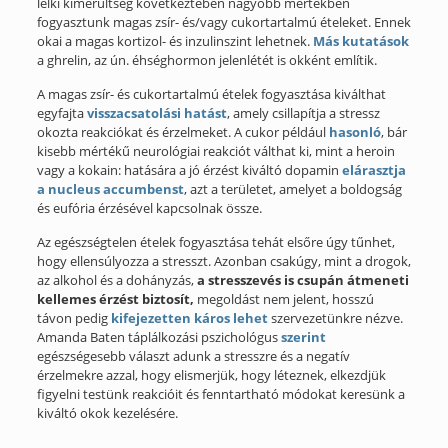
lelki kimerültség következtében nagyobb mértékben
fogyasztunk magas zsír- és/vagy cukortartalmú ételeket. Ennek
okai a magas kortizol- és inzulinszint lehetnek.
Más kutatások
a ghrelin, az ún. éhséghormon jelenlétét is okként említik.
A magas zsír- és cukortartalmú ételek fogyasztása kiválthat
egyfajta
visszacsatolási hatást
, amely csillapítja a stressz
okozta reakciókat és érzelmeket. A cukor például
hasonló
, bár
kisebb mértékű neurológiai reakciót válthat ki, mint a heroin
vagy a kokain: hatására a jó érzést kiváltó dopamin
elárasztja
a nucleus accumbenst
, azt a területet, amelyet a boldogság
és eufória érzésével kapcsolnak össze.
Az egészségtelen ételek fogyasztása tehát elsőre úgy tűnhet,
hogy ellensúlyozza a stresszt. Azonban csakúgy, mint a drogok,
az alkohol és a dohányzás,
a stresszevés is csupán átmeneti
kellemes érzést biztosít,
megoldást nem jelent, hosszú
távon pedig
kifejezetten káros lehet
szervezetünkre nézve.
Amanda Baten táplálkozási pszichológus
szerint
egészségesebb választ adunk a stresszre és a negatív
érzelmekre azzal, hogy elismerjük, hogy léteznek, elkezdjük
figyelni testünk reakcióit és fenntartható módokat keresünk a
kiváltó okok kezelésére.