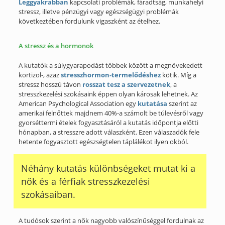
Leggyakrabban
kapcsolati problémák, fáradtság, munkahelyi
stressz, illetve pénzügyi vagy egészségügyi problémák
következtében fordulunk vigaszként az ételhez.
A stressz és a hormonok
A kutatók a súlygyarapodást többek között a megnövekedett
kortizol-, azaz
stresszhormon-termelődéshez
kötik. Míg a
stressz hosszú távon
rosszat tesz a szervezetnek
, a
stresszkezelési szokásaink éppen olyan károsak lehetnek. Az
American Psychological Association egy
kutatása
szerint az
amerikai felnőttek majdnem 40%-a számolt be túlevésről vagy
gyorséttermi ételek fogyasztásáról a kutatás időpontja előtti
hónapban, a stresszre adott válaszként. Ezen válaszadók fele
hetente fogyasztott egészségtelen táplálékot ilyen okból.
Néhány kutatás különbségeket mutat ki a
nők és a férfiak stresszkezelési
szokásaiban.
A tudósok szerint a nők nagyobb valószínűséggel fordulnak az