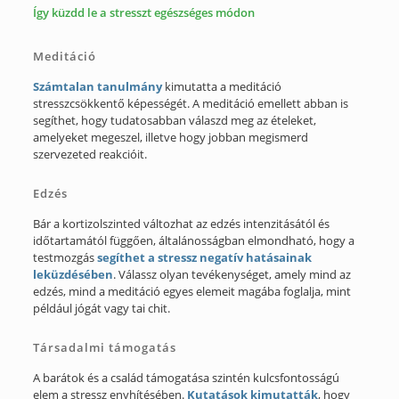
Így küzdd le a stresszt egészséges módon
Meditáció
Számtalan tanulmány
kimutatta a meditáció
stresszcsökkentő képességét. A meditáció emellett abban is
segíthet, hogy tudatosabban válaszd meg az ételeket,
amelyeket megeszel, illetve hogy jobban megismerd
szervezeted reakcióit.
Edzés
Bár a kortizolszinted változhat az edzés intenzitásától és
időtartamától függően, általánosságban elmondható, hogy a
testmozgás
segíthet a stressz negatív hatásainak
leküzdésében
. Válassz olyan tevékenységet, amely mind az
edzés, mind a meditáció egyes elemeit magába foglalja, mint
például jógát vagy tai chit.
Társadalmi támogatás
A barátok és a család támogatása szintén kulcsfontosságú
elem a stressz enyhítésében.
Kutatások kimutatták
, hogy