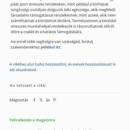
jobb azon stresszes területeken, mint például a kórházak
sürgősségi osztályán dolgozók lelki egészsége, akik megfelelő
társadalmi támogatással rendelkeznek, mint azoké, akik nem
számíthatnak a körülöttük lévőkre. Természetesen a kevésbé
stresszes munkahellyel rendelkezők is rászorulhatnak időről
időre a család és a barátok támogatására.
Ha ennél több segítségre van szükséged, fordulj
szakemberekhez
például itt
.
A cikkhez alul tudsz hozzászólni, és mások hozzászólásait is
ott olvashatod.
Ha tetszett a cikk:
Megosztás
Feliratkozás a magazinra