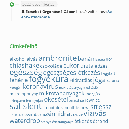
2022. december 22.
Erzsébet Orgonásné Gábor
Hozzászólt ehhez:
Az
AMS-szindróma
Címkefelhő
ambronite
banán
alkohol
alvás
bőr
batáta
chiashake
cukor
diéta
csokoládé
edzés
egészség
egészséges étkezés
fagylalt
fogyókúra
jóga
fehérje
Hidratálás
kalória
koronavírus
ketogén
makrotápanyag
meditáció
mikrotápanyagok
mikrotápanyag
mozgás
okosétel
rawnice
méregtelenítés
nyújtás
palacsinta
satislent
stressz
smoothie
smoothie bowl
vízivás
szénhidrát
száraznovember
tea
víz
waterdrop
étkezés
étrend
áfonya
édesburgonya