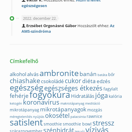
Viktor K.
Hozzászólt ehhez:
Hízni is lehet
egészségesen
2022. december 22.
Erzsébet Orgonásné Gábor
Hozzászólt ehhez:
Az
AMS-szindróma
Címkefelhő
ambronite
banán
alkohol
alvás
bőr
batáta
chiashake
cukor
diéta
csokoládé
edzés
egészség
egészséges étkezés
fagylalt
fogyókúra
jóga
fehérje
Hidratálás
kalória
koronavírus
ketogén
makrotápanyag
meditáció
mikrotápanyagok
mikrotápanyag
mozgás
okosétel
rawnice
méregtelenítés
nyújtás
palacsinta
satislent
stressz
smoothie
smoothie bowl
vízivás
szénhidrát
száraznovember
tea
víz