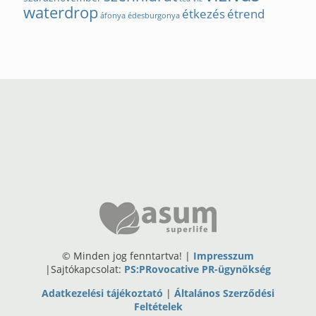
waterdrop
étkezés
étrend
áfonya
édesburgonya
© Minden jog fenntartva! |
Impresszum
|Sajtókapcsolat:
PS:PRovocative PR-ügynökség
Adatkezelési tájékoztató
|
Általános Szerződési
Feltételek