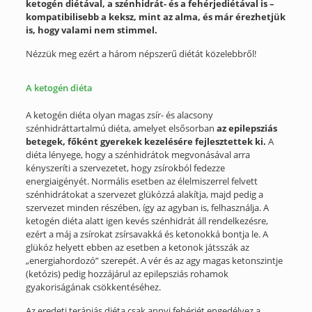
ketogén diétával, a szénhidrát- és a fehérjediétával is –
kompatibilisebb a keksz, mint az alma, és már érezhetjük
is, hogy valami nem stimmel.
Nézzük meg ezért a három népszerű diétát közelebbről!
A ketogén diéta
A ketogén diéta olyan magas zsír- és alacsony
szénhidráttartalmú diéta, amelyet elsősorban
az epilepsziás
betegek, főként gyerekek kezelésére fejlesztettek ki.
A
diéta lényege, hogy a szénhidrátok megvonásával arra
kényszeríti a szervezetet, hogy zsírokból fedezze
energiaigényét. Normális esetben az élelmiszerrel felvett
szénhidrátokat a szervezet glükózzá alakítja, majd pedig a
szervezet minden részében, így az agyban is, felhasználja. A
ketogén diéta alatt igen kevés szénhidrát áll rendelkezésre,
ezért a máj a zsírokat zsírsavakká és ketonokká bontja le. A
glükóz helyett ebben az esetben a ketonok játsszák az
„energiahordozó” szerepét. A vér és az agy magas ketonszintje
(ketózis) pedig hozzájárul az epilepsziás rohamok
gyakoriságának csökkentéséhez.
Az eredeti terápiás diéta csak annyi fehérjét engedélyez a