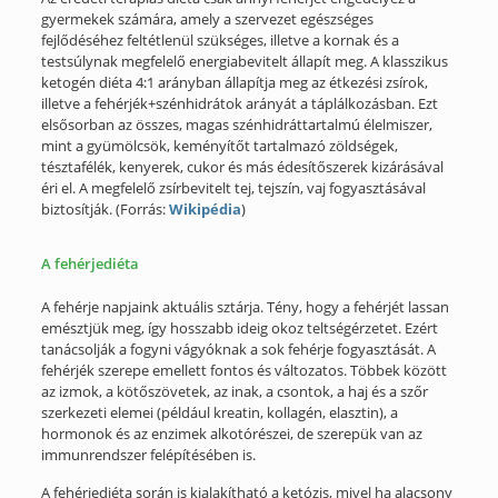
gyermekek számára, amely a szervezet egészséges
fejlődéséhez feltétlenül szükséges, illetve a kornak és a
testsúlynak megfelelő energiabevitelt állapít meg. A klasszikus
ketogén diéta 4:1 arányban állapítja meg az étkezési zsírok,
illetve a fehérjék+szénhidrátok arányát a táplálkozásban. Ezt
elsősorban az összes, magas szénhidráttartalmú élelmiszer,
mint a gyümölcsök, keményítőt tartalmazó zöldségek,
tésztafélék, kenyerek, cukor és más édesítőszerek kizárásával
éri el. A megfelelő zsírbevitelt tej, tejszín, vaj fogyasztásával
biztosítják. (Forrás:
Wikipédia
)
A fehérjediéta
A fehérje napjaink aktuális sztárja. Tény, hogy a fehérjét lassan
emésztjük meg, így hosszabb ideig okoz teltségérzetet. Ezért
tanácsolják a fogyni vágyóknak a sok fehérje fogyasztását. A
fehérjék szerepe emellett fontos és változatos. Többek között
az izmok, a kötőszövetek, az inak, a csontok, a haj és a szőr
szerkezeti elemei (például kreatin, kollagén, elasztin), a
hormonok és az enzimek alkotórészei, de szerepük van az
immunrendszer felépítésében is.
A fehérjediéta során is kialakítható a ketózis, mivel ha alacsony