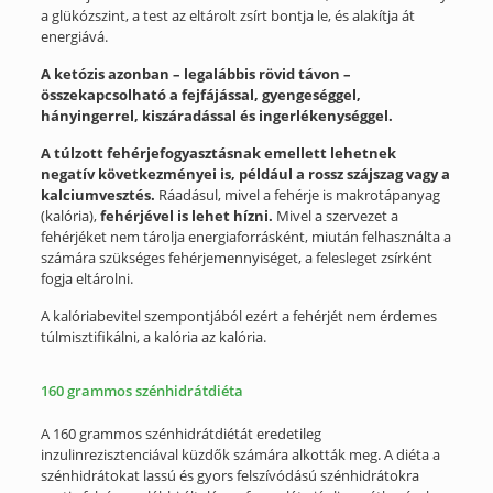
a glükózszint, a test az eltárolt zsírt bontja le, és alakítja át
energiává.
A ketózis azonban – legalábbis rövid távon –
összekapcsolható a fejfájással, gyengeséggel,
hányingerrel, kiszáradással és ingerlékenységgel.
A túlzott fehérjefogyasztásnak emellett lehetnek
negatív következményei is, például a rossz szájszag vagy a
kalciumvesztés.
Ráadásul, mivel a fehérje is makrotápanyag
(kalória),
fehérjével is lehet hízni.
Mivel a szervezet a
fehérjéket nem tárolja energiaforrásként, miután felhasználta a
számára szükséges fehérjemennyiséget, a felesleget zsírként
fogja eltárolni.
A kalóriabevitel szempontjából ezért a fehérjét nem érdemes
túlmisztifikálni, a kalória az kalória.
160 grammos szénhidrátdiéta
A 160 grammos szénhidrátdiétát eredetileg
inzulinrezisztenciával küzdők számára alkották meg. A diéta a
szénhidrátokat lassú és gyors felszívódású szénhidrátokra