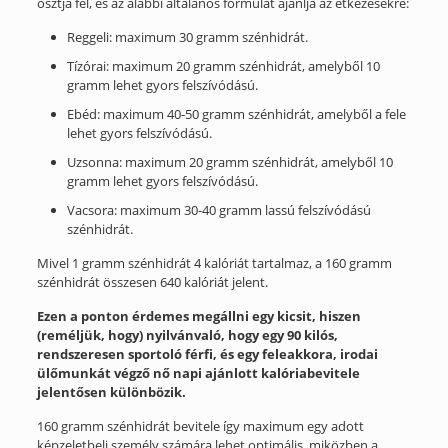
osztja fel, és az alábbi általános formulát ajánlja az étkezésekre:
Reggeli: maximum 30 gramm szénhidrát.
Tízórai: maximum 20 gramm szénhidrát, amelyből 10
gramm lehet gyors felszívódású.
Ebéd: maximum 40-50 gramm szénhidrát, amelyből a fele
lehet gyors felszívódású.
Uzsonna: maximum 20 gramm szénhidrát, amelyből 10
gramm lehet gyors felszívódású.
Vacsora: maximum 30-40 gramm lassú felszívódású
szénhidrát.
Mivel 1 gramm szénhidrát 4 kalóriát tartalmaz, a 160 gramm
szénhidrát összesen 640 kalóriát jelent.
Ezen a ponton érdemes megállni egy kicsit, hiszen
(reméljük, hogy) nyilvánvaló, hogy egy 90 kilós,
rendszeresen sportoló férfi, és egy feleakkora, irodai
ülőmunkát végző nő napi ajánlott kalóriabevitele
jelentősen különbözik.
160 gramm szénhidrát bevitele így maximum egy adott
képzeletbeli személy számára lehet optimális, miközben a