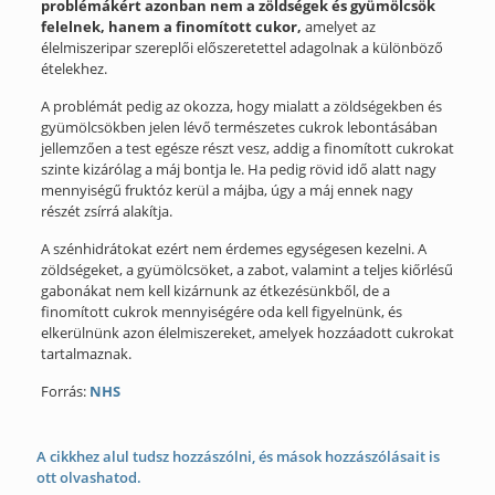
problémákért azonban nem a zöldségek és gyümölcsök
felelnek, hanem a finomított cukor,
amelyet az
élelmiszeripar szereplői előszeretettel adagolnak a különböző
ételekhez.
A problémát pedig az okozza, hogy mialatt a zöldségekben és
gyümölcsökben jelen lévő természetes cukrok lebontásában
jellemzően a test egésze részt vesz, addig a finomított cukrokat
szinte kizárólag a máj bontja le. Ha pedig rövid idő alatt nagy
mennyiségű fruktóz kerül a májba, úgy a máj ennek nagy
részét zsírrá alakítja.
A szénhidrátokat ezért nem érdemes egységesen kezelni. A
zöldségeket, a gyümölcsöket, a zabot, valamint a teljes kiőrlésű
gabonákat nem kell kizárnunk az étkezésünkből, de a
finomított cukrok mennyiségére oda kell figyelnünk, és
elkerülnünk azon élelmiszereket, amelyek hozzáadott cukrokat
tartalmaznak.
Forrás:
NHS
A cikkhez alul tudsz hozzászólni, és mások hozzászólásait is
ott olvashatod.