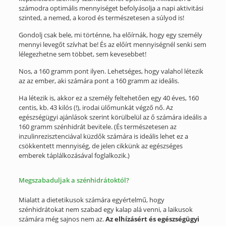
számodra optimális mennyiséget befolyásolja a napi aktivitási
szinted, a nemed, a korod és természetesen a súlyod is!
Gondolj csak bele, mi történne, ha előírnák, hogy egy személy
mennyi levegőt szívhat be! És az előírt mennyiségnél senki sem
lélegezhetne sem többet, sem kevesebbet!
Nos, a 160 gramm pont ilyen. Lehetséges, hogy valahol létezik
az az ember, aki számára pont a 160 gramm az ideális.
Ha létezik is, akkor ez a személy feltehetően egy 40 éves, 160
centis, kb. 43 kilós (!), irodai ülőmunkát végző nő. Az
egészségügyi ajánlások szerint körülbelül az ő számára ideális a
160 gramm szénhidrát bevitele. (És természetesen az
inzulinrezisztenciával küzdők számára is ideális lehet ez a
csökkentett mennyiség, de jelen cikkünk az egészséges
emberek táplálkozásával foglalkozik.)
Megszabaduljak a szénhidrátoktól?
Mialatt a dietetikusok számára egyértelmű, hogy
szénhidrátokat nem szabad egy kalap alá venni, a laikusok
számára még sajnos nem az.
Az elhízásért és egészségügyi