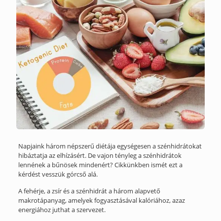
Napjaink három népszerű diétája egységesen a szénhidrátokat
hibáztatja az elhízásért. De vajon tényleg a szénhidrátok
lennének a bűnösek mindenért? Cikkünkben ismét ezt a
kérdést vesszük górcső alá.
A fehérje, a zsír és a szénhidrát a három alapvető
makrotápanyag, amelyek fogyasztásával kalóriához, azaz
energiához juthat a szervezet.