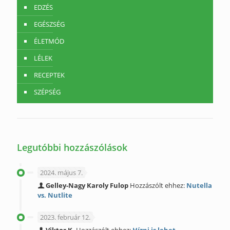
EDZÉS
EGÉSZSÉG
ÉLETMÓD
LÉLEK
RECEPTEK
SZÉPSÉG
Legutóbbi hozzászólások
2024. május 7.
Gelley-Nagy Karoly Fulop
Hozzászólt ehhez:
Nutella
vs. Nutlite
2023. február 12.