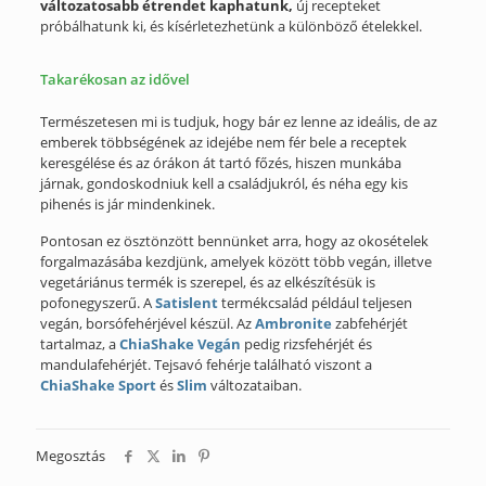
változatosabb étrendet kaphatunk,
új recepteket
próbálhatunk ki, és kísérletezhetünk a különböző ételekkel.
Takarékosan az idővel
Természetesen mi is tudjuk, hogy bár ez lenne az ideális, de az
emberek többségének az idejébe nem fér bele a receptek
keresgélése és az órákon át tartó főzés, hiszen munkába
járnak, gondoskodniuk kell a családjukról, és néha egy kis
pihenés is jár mindenkinek.
Pontosan ez ösztönzött bennünket arra, hogy az okosételek
forgalmazásába kezdjünk, amelyek között több vegán, illetve
vegetáriánus termék is szerepel, és az elkészítésük is
pofonegyszerű. A
Satislent
termékcsalád például teljesen
vegán, borsófehérjével készül. Az
Ambronite
zabfehérjét
tartalmaz, a
ChiaShake Vegán
pedig rizsfehérjét és
mandulafehérjét. Tejsavó fehérje található viszont a
ChiaShake Sport
és
Slim
változataiban.
Megosztás