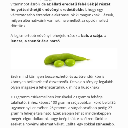
vitaminpótlásról), de
az állati eredetű fehérjék jó részét
helyettesíthetjük növényi eredetűekkel,
hogy egy
változatosabb étrendet alakíthassunk ki magunknak. Lássuk,
milyen alternatíváink vannak, ha emellett az opció mellett
döntünk!
A legismertebb növényi fehérjeforrások a
bab, a szója, a
lencse, a spenót és a borsó
.
Ezek mind könnyen beszerezhető, és az étrendünkbe is
könnyen beilleszthető összetevők. De vajon tényleg legalább
olyan magas-e a fehérjetartalmuk, mint a húsoknak?
100 gramm csirkemellben körülbelül 23 gramm fehérje
található. Ehhez képest 100 gramm szójababban körülbelül 35,
ugyanennyi lencsében 26 gramm, a sárgaborsóban pedig 27
gramm fehérje található. Ezek alapján tehát mindenképpen
megéri elgondolkodni, hogy beépítsük-e az étrendünkbe
ezeket a növényi alternatívákat. Ezáltal egy sokkal
színesebb,