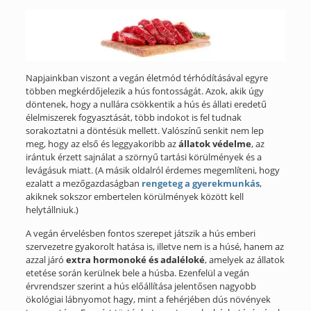
Napjainkban viszont a vegán életmód térhódításával egyre
többen megkérdőjelezik a hús fontosságát. Azok, akik úgy
döntenek, hogy a nullára csökkentik a hús és állati eredetű
élelmiszerek fogyasztását, több indokot is fel tudnak
sorakoztatni a döntésük mellett. Valószínű senkit nem lep
meg, hogy az első és leggyakoribb az
állatok védelme
, az
irántuk érzett sajnálat a szörnyű tartási körülmények és a
levágásuk miatt. (A másik oldalról érdemes megemlíteni, hogy
ezalatt a mezőgazdaságban
rengeteg a gyerekmunkás
,
akiknek sokszor embertelen körülmények között kell
helytállniuk.)
A vegán érvelésben fontos szerepet játszik a hús emberi
szervezetre gyakorolt hatása is, illetve nem is a húsé, hanem az
azzal járó
extra hormonoké és adaléloké
, amelyek az állatok
etetése során kerülnek bele a húsba. Ezenfelül a vegán
érvrendszer szerint a hús előállítása jelentősen nagyobb
ökológiai lábnyomot hagy, mint a fehérjében dús növények