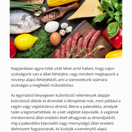
Napjainkban egyre több vitát lehet arról hallani, hogy vajon
szükségünk van-e állati fehérjére, vagy mindent megkapunk a
növényi alapú fehérjékből, ami a szervezetünk számára
szükséges a megfelelő működéshez.
Az egymástól lényegesen különböző vélemények alapján
különböző diéták és étrendek is létrejöttek már, mint például a
vegán vagy vegetáriánus étrend, illetve a paleodiéta, amelyek
talán a legismertebbek, és a két végletet képviselik. A vegánok
mindennemű állati eredetű ételt elhagynak az étrendjükből,
míg a paleodiéta képviselői nagy mennyiségű állati eredetű
élelmiszert fogyasztanak, és kizárják a keményítő alapú