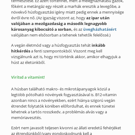
termesztése. Ez azért történhet, mert a melegházhatású gázok,
főként a metángáz egy részét a marhák eresztik a levegőbe, a
növekvő húsfogyasztási igény miatt pedig ennek a mennyisége
évről évre nő. (Az igazság viszont az, hogy
az ipar után
valójában a mezőgazdaság a második legnagyobb
károsanyag kibocsátó a sorban,
és az
üvegházhatásért
valójában nem elsősorban a tehenek tehetők felelőssé.)
A vegán életmód vagy a húsfogyasztás tehát
inkább
hitkérdés
a fenti szempontokból. Viszont meg kell
vizsgálnunk azt is, hogy mi történik akkor, amikor elhagyjuk a
húst az életünkből.
Virítsd a vitamint!
A húsban található makro- és mikrotápanyagok közül a
legtöbb pótolható növények fogyasztásával is. B12-vitamin
azonban nincs a növényekben, ezért hiánya szigorú vegán
étrendet folytatók körében előfordulhat, és ennek tünetei
lehetnek a tartós rosszkedv, a problémás alvás vagy a
memóriavesztés.
Ezért nem javasolt teljesen kivonni az állati eredetű fehérjéket
az étrendünkből (vagy gondoskodnunk kell a