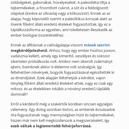
zöldségeket, gabonákat, hüvelyeseket. A paleodiéta tiltja a
tejtermékeket, a finomított cukrot, a sót és a feldolgozott
olajokat (kivéve az olívaolaj vagy a kókuszzsír). Ennek az az
alapja, hogy képviselői szerint a paleolitikus korszak alatt az
őseink főként állati eredetű ételeket fogyasztottak, így ez a
táplálkozásforma az egyetlen, ami tökéletesen illeszkedik az
ember biológiai összetételéhez.
Ennek az állításnak a valóságalapja viszont
mások szerint
megkérdőjelezhető
. Ahhoz, hogy egy ember húshoz jusson,
vadásznia kellett, amely egy kimerítő, veszélyes és sokszor
sikertelen próbálkozás volt. Amikor nem sikerült zsákmányt
ejteni, őseinknek akkor is élelemre volt szükségük, így
feltehetően növények, bogyók fogyasztásával egészítették ki
az étrendjüket. Ezek alapján feltehetjük a kérdést, vajon
tényleg főként állati eredetű ételeket ettek, vagy ez csak egy
mítosz, és az ételeikben inkább a növényi eredetű táplálék
dominált?
Erről a kérdésről még a szakértők körében sincsen egységes
vélemény. Egy dolog azonban biztos, az emberek évszázadok
óta fogyasztanak nagy mennyiségben húst és tejtermékeket,
hiszen már nem kell megküzdenünk a megszerzéséért, így
ezek váltak a legismertebb fehérjeforrássá.