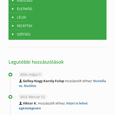
EGÉSZSÉG
ÉLETMÓD
LÉLEK
RECEPTEK
SZÉPSÉG
Legutóbbi hozzászólások
2024. május 7.
Gelley-Nagy Karoly Fulop
Hozzászólt ehhez:
Nutella
vs. Nutlite
2023. február 12.
Viktor K.
Hozzászólt ehhez:
Hízni is lehet
egészségesen