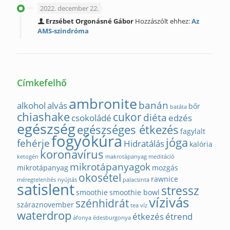
2022. december 22.
Erzsébet Orgonásné Gábor
Hozzászólt ehhez:
Az
AMS-szindróma
Címkefelhő
ambronite
banán
alkohol
alvás
bőr
batáta
chiashake
cukor
diéta
csokoládé
edzés
egészség
egészséges étkezés
fagylalt
fogyókúra
jóga
fehérje
Hidratálás
kalória
koronavírus
ketogén
makrotápanyag
meditáció
mikrotápanyagok
mikrotápanyag
mozgás
okosétel
rawnice
méregtelenítés
nyújtás
palacsinta
satislent
stressz
smoothie
smoothie bowl
vízivás
szénhidrát
száraznovember
tea
víz
waterdrop
étkezés
étrend
áfonya
édesburgonya