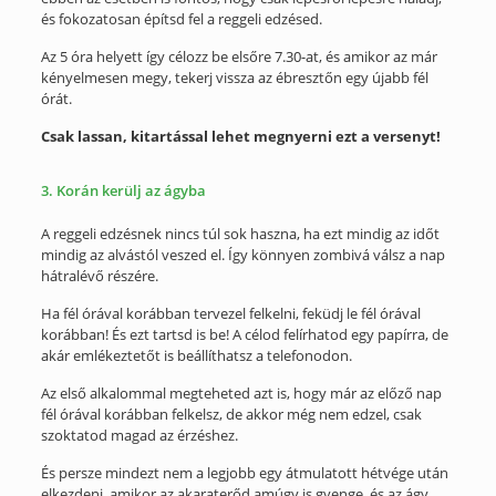
és fokozatosan építsd fel a reggeli edzésed.
Az 5 óra helyett így célozz be elsőre 7.30-at, és amikor az már
kényelmesen megy, tekerj vissza az ébresztőn egy újabb fél
órát.
Csak lassan, kitartással lehet megnyerni ezt a versenyt!
3. Korán kerülj az ágyba
A reggeli edzésnek nincs túl sok haszna, ha ezt mindig az időt
mindig az alvástól veszed el. Így könnyen zombivá válsz a nap
hátralévő részére.
Ha fél órával korábban tervezel felkelni, feküdj le fél órával
korábban! És ezt tartsd is be! A célod felírhatod egy papírra, de
akár emlékeztetőt is beállíthatsz a telefonodon.
Az első alkalommal megteheted azt is, hogy már az előző nap
fél órával korábban felkelsz, de akkor még nem edzel, csak
szoktatod magad az érzéshez.
És persze mindezt nem a legjobb egy átmulatott hétvége után
elkezdeni, amikor az akaraterőd amúgy is gyenge, és az ágy