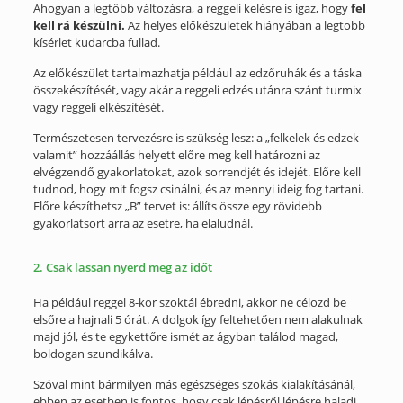
Ahogyan a legtöbb változásra, a reggeli kelésre is igaz, hogy
fel
kell rá készülni.
Az helyes előkészületek hiányában a legtöbb
kísérlet kudarcba fullad.
Az előkészület tartalmazhatja például az edzőruhák és a táska
összekészítését, vagy akár a reggeli edzés utánra szánt turmix
vagy reggeli elkészítését.
Természetesen tervezésre is szükség lesz: a „felkelek és edzek
valamit” hozzáállás helyett előre meg kell határozni az
elvégzendő gyakorlatokat, azok sorrendjét és idejét. Előre kell
tudnod, hogy mit fogsz csinálni, és az mennyi ideig fog tartani.
Előre készíthetsz „B” tervet is: állíts össze egy rövidebb
gyakorlatsort arra az esetre, ha elaludnál.
2. Csak lassan nyerd meg az időt
Ha például reggel 8-kor szoktál ébredni, akkor ne célozd be
elsőre a hajnali 5 órát. A dolgok így feltehetően nem alakulnak
majd jól, és te egykettőre ismét az ágyban találod magad,
boldogan szundikálva.
Szóval mint bármilyen más egészséges szokás kialakításánál,
ebben az esetben is fontos, hogy csak lépésről lépésre haladj,