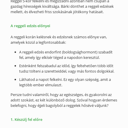
Reggel 5-kor felkelni és megizzadni azonban nem csupán a
gazdag hírességek kiváltsága. Bárki dönthet a reggeli edzések
mellett, és élvezheti friss szokásának jótékony hatásait.
A reggeli edzés előnyei
A reggeli korán kelésnek és edzésnek számos előnye van,
amelyek közül a legfontosabbak:
A reggeli edzés endorfint (boldogsághormont) szabadít
fel, amely így elkísér téged a napodon keresztül.
Esténként felszabadul az időd, így feltehetően több időt
tudsz tölteni a szeretteiddel, vagy más fontos dolgokkal.
Láthatod a napot felkelni. Ez egy olyan szépség, amit a
legtöbb ember elmulaszt.
Persze tudni valamiről, hogy az egészséges, és gyakorolni az
adott szokást, ez két különböző dolog. Szóval hogyan érdemes
belefogni, hogy éjjeli bagolyból a reggelek hősévé váljunk?
1. Készülj fel előre