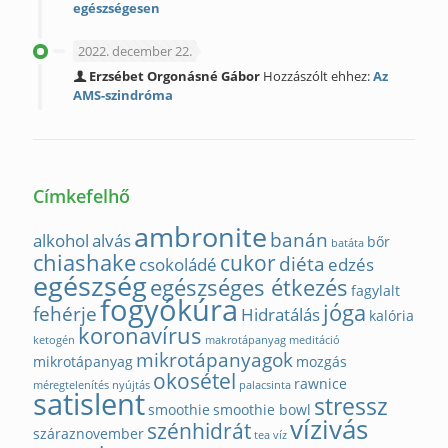
egészségesen
2022. december 22.
Erzsébet Orgonásné Gábor
Hozzászólt ehhez:
Az
AMS-szindróma
Címkefelhő
ambronite
banán
alkohol
alvás
bőr
batáta
chiashake
cukor
diéta
csokoládé
edzés
egészség
egészséges étkezés
fagylalt
fogyókúra
jóga
fehérje
Hidratálás
kalória
koronavírus
ketogén
makrotápanyag
meditáció
mikrotápanyagok
mikrotápanyag
mozgás
okosétel
rawnice
méregtelenítés
nyújtás
palacsinta
satislent
stressz
smoothie
smoothie bowl
vízivás
szénhidrát
száraznovember
tea
víz