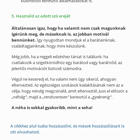
különböző ébresztő alkalmazásokat is.
5. Használd az adott szó erejét
Általánosan igaz, hogy ha valamit nem csak magunknak
ígérünk meg, de másoknak is, az jobban motivál
bennünket.
Így nyugodtan mondjuk el a barátainknak,
családtagjainknak, hogy mire készülünk.
Még jobb, ha a reggeli edzéshez társat is találunk: ha
csatlakozik a szigetkörödhöz egy barátod vagy barátnőd, az
jelentős motivációt biztosít számodra.
Végül ne keseredj el, ha valami nem úgy sikerül, ahogyan
eltervezted. Az egészséges szokások kialakításának nem az a
célja, hogy
mindig
megcsináld, amit elterveztél. Juss el először a
„
néháig”
, majd a „
rendszeresen”
keresztül a „
gyakranig”
.
A néha is sokkal gyakoribb, mint a soha!
A cikkhez alul tudsz hozzászólni, és mások hozzászólásait is
ott olvashatod.