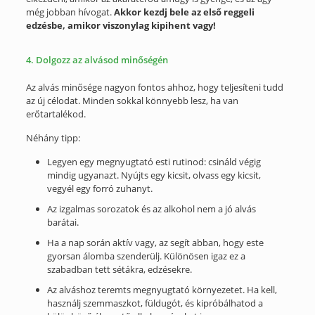
még jobban hívogat.
Akkor kezdj bele az első reggeli
edzésbe, amikor viszonylag kipihent vagy!
4. Dolgozz az alvásod minőségén
Az alvás minősége nagyon fontos ahhoz, hogy teljesíteni tudd
az új célodat. Minden sokkal könnyebb lesz, ha van
erőtartalékod.
Néhány tipp:
Legyen egy megnyugtató esti rutinod: csináld végig
mindig ugyanazt. Nyújts egy kicsit, olvass egy kicsit,
vegyél egy forró zuhanyt.
Az izgalmas sorozatok és az alkohol nem a jó alvás
barátai.
Ha a nap során aktív vagy, az segít abban, hogy este
gyorsan álomba szenderülj. Különösen igaz ez a
szabadban tett sétákra, edzésekre.
Az alváshoz teremts megnyugtató környezetet. Ha kell,
használj szemmaszkot, füldugót, és kipróbálhatod a