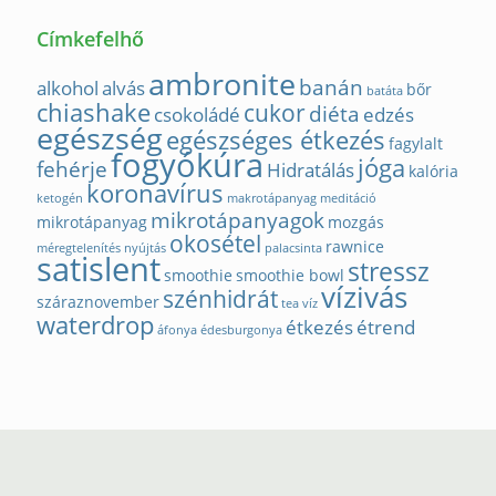
Címkefelhő
ambronite
banán
alkohol
alvás
bőr
batáta
chiashake
cukor
diéta
csokoládé
edzés
egészség
egészséges étkezés
fagylalt
fogyókúra
jóga
fehérje
Hidratálás
kalória
koronavírus
ketogén
makrotápanyag
meditáció
mikrotápanyagok
mikrotápanyag
mozgás
okosétel
rawnice
méregtelenítés
nyújtás
palacsinta
satislent
stressz
smoothie
smoothie bowl
vízivás
szénhidrát
száraznovember
tea
víz
waterdrop
étkezés
étrend
áfonya
édesburgonya