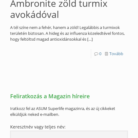
Ambronite zöld turmix
avokádóval
A tél színe nem a fehér, hanem a zöld! Legalábbis a turmixok
területén biztosan. A hideg és az influenza közeledtével fontos,
hogy feltöltsd magad antioxidánsokkal és
[…]
0
Tovább
Feliratkozás a Magazin híreire
Iratkozz fel az ASUM Superlife magazinra, és az új cikkeket
elküldjük neked e-mailben.
Keresztnév vagy teljes név: