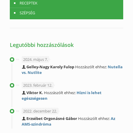
RECEPTEK
SZÉPSÉG
Legutóbbi hozzászólások
2024. május 7.
Gelley-Nagy Karoly Fulop
Hozzászólt ehhez:
Nutella
vs. Nutlite
2023. február 12.
Viktor K.
Hozzászólt ehhez:
Hízni is lehet
egészségesen
2022. december 22.
Erzsébet Orgonásné Gábor
Hozzászólt ehhez:
Az
AMS-szindróma