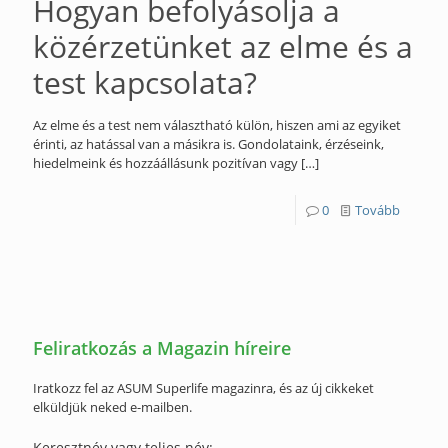
Hogyan befolyásolja a
közérzetünket az elme és a
test kapcsolata?
Az elme és a test nem választható külön, hiszen ami az egyiket
érinti, az hatással van a másikra is. Gondolataink, érzéseink,
hiedelmeink és hozzáállásunk pozitívan vagy
[…]
0
Tovább
Feliratkozás a Magazin híreire
Iratkozz fel az ASUM Superlife magazinra, és az új cikkeket
elküldjük neked e-mailben.
Keresztnév vagy teljes név: