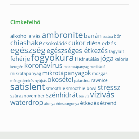
Címkefelhő
ambronite
banán
alkohol
alvás
bőr
batáta
chiashake
cukor
diéta
csokoládé
edzés
egészség
egészséges étkezés
fagylalt
fogyókúra
jóga
fehérje
Hidratálás
kalória
koronavírus
ketogén
makrotápanyag
meditáció
mikrotápanyagok
mikrotápanyag
mozgás
okosétel
rawnice
méregtelenítés
nyújtás
palacsinta
satislent
stressz
smoothie
smoothie bowl
vízivás
szénhidrát
száraznovember
tea
víz
waterdrop
étkezés
étrend
áfonya
édesburgonya