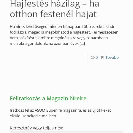
Hajfestés házilag – ha
otthon festenél hajat
Ha nincs lehetőséged minden hónapban több ezreket kiadni
fodrászra, magad is megoldhatod a hajfestést. Természetesen
nem szőkítésre, ombre megoldásokra vagy copacabana
melírokra gondolunk, ha azonban évek
[…]
0
Tovább
Feliratkozás a Magazin híreire
Iratkozz fel az ASUM Superlife magazinra, és az új cikkeket
elküldjük neked e-mailben.
Keresztnév vagy teljes név: