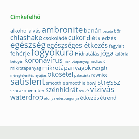
Címkefelhő
ambronite
banán
alkohol
alvás
bőr
batáta
chiashake
cukor
diéta
csokoládé
edzés
egészség
egészséges étkezés
fagylalt
fogyókúra
jóga
fehérje
Hidratálás
kalória
koronavírus
ketogén
makrotápanyag
meditáció
mikrotápanyagok
mikrotápanyag
mozgás
okosétel
rawnice
méregtelenítés
nyújtás
palacsinta
satislent
stressz
smoothie
smoothie bowl
vízivás
szénhidrát
száraznovember
tea
víz
waterdrop
étkezés
étrend
áfonya
édesburgonya