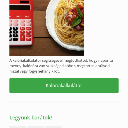
A kalóriakalkulátor segítségével megtudhatod, hogy naponta
mennyi kalóriára van szükséged ahhoz, megtartsd a súlyod,
hízzál vagy fogyj néhány kilót.
Kalóriakalkulátor
Legyünk barátok!