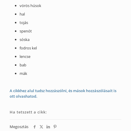
vörös húsok
hal
tojás
spenót
sóska
fodros kel
lencse
bab
mák
A cikkhez alul tudsz hozzászólni, és mások hozzászólásait is
ott olvashatod.
Ha tetszett a cikk:
Megosztás