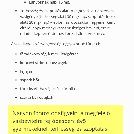
Lányoknak napi 15 mg.
Terhesség és szoptatás alatt megnövekszik a szervezet
vasigénye (terhesség alatt 30 mg/nap, szoptatás ideje
alatt 20 mg/nap) – ebben az időszakban egyénenként
eltérő, hogy mennyi vasat szükséges bevinni, ezért
mindenképpen érdemes konzultálni orvosunkkal.
A vashiányos vérszegénység leggyakoribb tünetei:
fáradékonyság, kimerültségérzet
koncentrációs nehézségek
fejfájás
sápadt bőr
töredezett hajvégek és körmök
száraz bőr és ajkak
Nagyon fontos odafigyelni a megfelelő
vasbevitelre fejlődésben lévő
gyermekeknél, terhesség és szoptatás