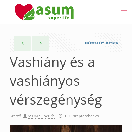
Összes mutatása
Vashiány és a
vashiányos
vérszegénység
Szerző:
ASUM Superlife
–
2020. szeptember 29.