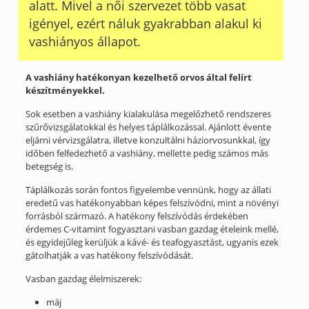
alatt. Mivel a női szervezet több vasat
igényel, ezért náluk gyakrabban alakul ki
vashiányos állapot.
A vashiány hatékonyan kezelhető orvos által felírt
készítményekkel.
Sok esetben a vashiány kialakulása megelőzhető rendszeres
szűrővizsgálatokkal és helyes táplálkozással. Ajánlott évente
eljárni vérvizsgálatra, illetve konzultálni háziorvosunkkal, így
időben felfedezhető a vashiány, mellette pedig számos más
betegség is.
Táplálkozás során fontos figyelembe vennünk, hogy az állati
eredetű vas hatékonyabban képes felszívódni, mint a növényi
forrásból származó. A hatékony felszívódás érdekében
érdemes C-vitamint fogyasztani vasban gazdag ételeink mellé,
és egyidejűleg kerüljük a kávé- és teafogyasztást, ugyanis ezek
gátolhatják a vas hatékony felszívódását.
Vasban gazdag élelmiszerek:
máj