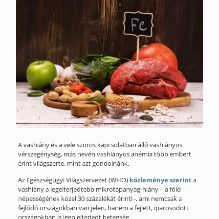
A vashiány és a vele szoros kapcsolatban álló vashiányos
vérszegénység, más nevén vashiányos anémia több embert
érint világszerte, mint azt gondolnánk.
Az Egészségügyi Világszervezet (WHO)
közleménye szerint
a
vashiány a legelterjedtebb mikrotápanyag-hiány – a föld
népességének közel 30 százalékát érinti -, ami nemcsak a
fejlődő országokban van jelen, hanem a fejlett, iparosodott
országokban is igen elterjedt betegség.