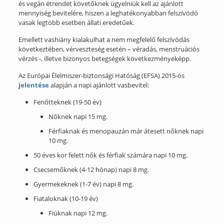
és vegán étrendet követőknek ügyelniük kell az ajánlott
mennyiség bevitelére, hiszen a leghatékonyabban felszívódó
vasak legtöbb esetben állati eredetűek.
Emellett vashiány kialakulhat a nem megfelelő felszívódás
következtében, vérveszteség esetén – véradás, menstruációs
vérzés -, illetve bizonyos betegségek következményeképp.
Az Európai Élelmiszer-biztonsági Hatóság (EFSA) 2015-ös
jelentése
alapján a napi ajánlott vasbevitel:
Fenőtteknek (19-50 év)
Nőknek napi 15 mg.
Férfiaknak és menopauzán már átesett nőknek napi
10 mg.
50 éves kor felett nők és férfiak számára napi 10 mg.
Csecsemőknek (4-12 hónap) napi 8 mg.
Gyermekeknek (1-7 év) napi 8 mg.
Fiataloknak (10-19 év)
Fiúknak napi 12 mg.