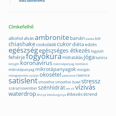
AMS-szindróma
Címkefelhő
ambronite
banán
alkohol
alvás
bőr
batáta
chiashake
cukor
diéta
csokoládé
edzés
egészség
egészséges étkezés
fagylalt
fogyókúra
jóga
fehérje
Hidratálás
kalória
koronavírus
ketogén
makrotápanyag
meditáció
mikrotápanyagok
mikrotápanyag
mozgás
okosétel
rawnice
méregtelenítés
nyújtás
palacsinta
satislent
stressz
smoothie
smoothie bowl
vízivás
szénhidrát
száraznovember
tea
víz
waterdrop
étkezés
étrend
áfonya
édesburgonya