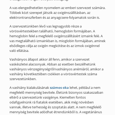
A vas elengedhetetlen nyomelem az emberi szervezet számára.
Többek közt szerepet játszik az oxigénszállításban, az
elektrontranszferben és az anyagcsere-folyamatok során is.
A szervezetünkben lévő vas legnagyobb része a
vörösvértestekben található, hemoglobin formájában. A
hemoglobin felel a megfelelő oxigénszállításért izmaink felé. A
vas megtalálható izmainkban is, mioglobin formájában, aminek
elsődleges célja az oxigén megkötése és az izmok oxigénnel
való ellátása.
Vashiányos állapot akkor áll fenn, amikor a szervezet
vaskészletei alacsonyak. Abban az esetben beszélhetünk
vashiányos vérszegénységről/vashiányos anémiáról, amikor a
vashiány következtében csökken a vörösvértestek száma
szervezetünkben.
A vashiány kialakulásának
számos
oka
lehet, például a nem
megfelelő mennyiség bevitele. Életünk bizonyos szakaszaiban
eltérő a szervezetünk vasigénye. Kiemelten fontos
odafigyelnünk rá fiatalok esetében, akik még növésben
vannak, illetve terhesség és szoptatás alatt. A nem megfelelő
mennyiség bevitele adódhat étrendünkből is. A vegetáriánus