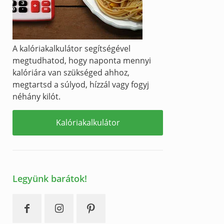
A kalóriakalkulátor segítségével
megtudhatod, hogy naponta mennyi
kalóriára van szükséged ahhoz,
megtartsd a súlyod, hízzál vagy fogyj
néhány kilót.
Kalóriakalkulátor
Legyünk barátok!