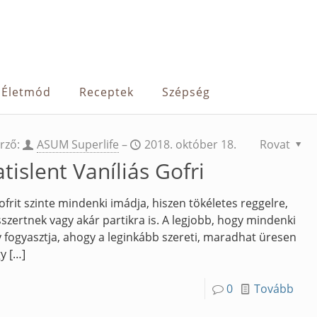
Életmód
Receptek
Szépség
rző:
ASUM Superlife
–
2018. október 18.
Rovat
atislent Vaníliás Gofri
ofrit szinte mindenki imádja, hiszen tökéletes reggelre,
szertnek vagy akár partikra is. A legjobb, hogy mindenki
 fogyasztja, ahogy a leginkább szereti, maradhat üresen
gy
[…]
0
Tovább