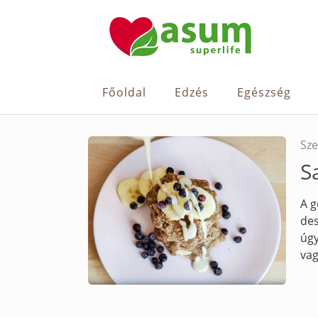
Főoldal
Edzés
Egészség
Sze
S
A g
des
úgy
va