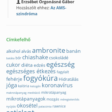
Erzsébet Orgonásné Gábor
Hozzászólt ehhez:
Az AMS-
szindróma
Címkefelhő
ambronite
banán
alkohol
alvás
chiashake
csokoládé
bőr
batáta
egészség
cukor
diéta
edzés
egészséges étkezés
fagylalt
fogyókúra
fehérje
Hidratálás
jóga
koronavírus
kalória
ketogén
mikrotápanyag
makrotápanyag
meditáció
mikrotápanyagok
mozgás
méregtelenítés
okosétel
rawnice
nyújtás
palacsinta