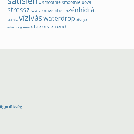
satislent
smoothie
smoothie bowl
stressz
szénhidrát
száraznovember
vízivás
waterdrop
tea
víz
áfonya
étkezés
étrend
édesburgonya
-ügynökség