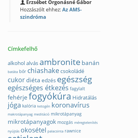
Erzsébet Orgonásné Gábor
Hozzászólt ehhez:
Az AMS-
szindróma
Címkefelhő
ambronite
banán
alkohol
alvás
chiashake
csokoládé
bőr
batáta
egészség
cukor
diéta
edzés
egészséges étkezés
fagylalt
fogyókúra
fehérje
Hidratálás
jóga
koronavírus
kalória
ketogén
mikrotápanyag
makrotápanyag
meditáció
mikrotápanyagok
mozgás
méregtelenítés
okosétel
rawnice
nyújtás
palacsinta