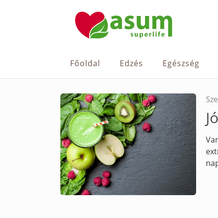
Főoldal
Edzés
Egészség
Sze
J
Van
ext
nap