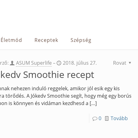
Életmód
Receptek
Szépség
rző:
ASUM Superlife
–
2018. július 27.
Rovat
ókedv Smoothie recept
nak nehezen induló reggelek, amikor jól esik egy kis
ra törődés. A Jókedv Smoothie segít, hogy még egy borús
on is könnyen és vidáman kezdhesd a
[…]
0
Tovább