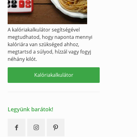
A kalóriakalkulátor segítségével
megtudhatod, hogy naponta mennyi
kalóriára van szükséged ahhoz,
megtartsd a súlyod, hízzál vagy fogyj
néhány kilót.
Kalóriakalkulátor
Legyünk barátok!