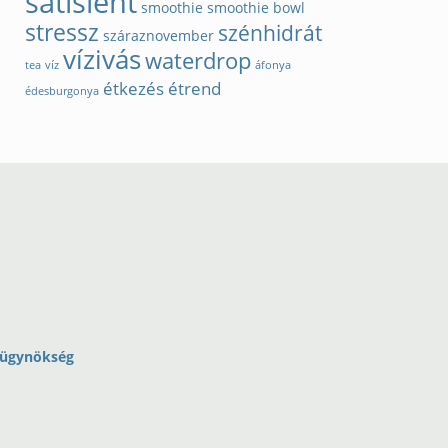
satislent
smoothie
smoothie bowl
stressz
szénhidrát
száraznovember
vízivás
waterdrop
tea
víz
áfonya
étkezés
étrend
édesburgonya
-ügynökség