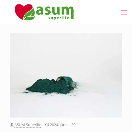
ASUM Superlife
–
2024. június 30.