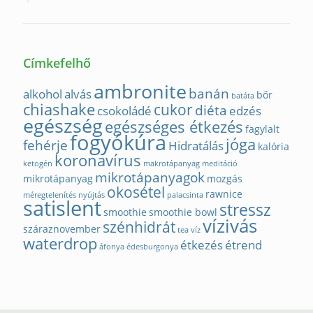
Címkefelhő
ambronite
banán
alkohol
alvás
bőr
batáta
chiashake
cukor
diéta
csokoládé
edzés
egészség
egészséges étkezés
fagylalt
fogyókúra
jóga
fehérje
Hidratálás
kalória
koronavírus
ketogén
makrotápanyag
meditáció
mikrotápanyagok
mikrotápanyag
mozgás
okosétel
rawnice
méregtelenítés
nyújtás
palacsinta
satislent
stressz
smoothie
smoothie bowl
vízivás
szénhidrát
száraznovember
tea
víz
waterdrop
étkezés
étrend
áfonya
édesburgonya