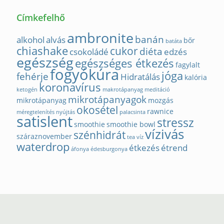
Címkefelhő
ambronite
banán
alkohol
alvás
bőr
batáta
chiashake
cukor
diéta
csokoládé
edzés
egészség
egészséges étkezés
fagylalt
fogyókúra
jóga
fehérje
Hidratálás
kalória
koronavírus
ketogén
makrotápanyag
meditáció
mikrotápanyagok
mikrotápanyag
mozgás
okosétel
rawnice
méregtelenítés
nyújtás
palacsinta
satislent
stressz
smoothie
smoothie bowl
vízivás
szénhidrát
száraznovember
tea
víz
waterdrop
étkezés
étrend
áfonya
édesburgonya